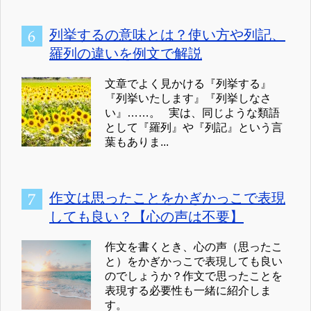
列挙するの意味とは？使い方や列記、
羅列の違いを例文で解説
文章でよく見かける『列挙する』
『列挙いたします』『列挙しなさ
い』……。 実は、同じような類語
として『羅列』や『列記』という言
葉もありま...
作文は思ったことをかぎかっこで表現
しても良い？【心の声は不要】
作文を書くとき、心の声（思ったこ
と）をかぎかっこで表現しても良い
のでしょうか？作文で思ったことを
表現する必要性も一緒に紹介しま
す。