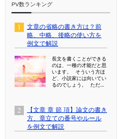
PV数ランキング
文章の省略の書き方は？前
略、中略、後略の使い方を
例文で解説
長文を書くことができる
のは、一種の才能だと思
います。 そういう方ほ
ど、小説家には向いてい
るのでしょう。 ただ...
【文章 章 節 項】論文の書き
方、章立ての番号やルール
を例文で解説