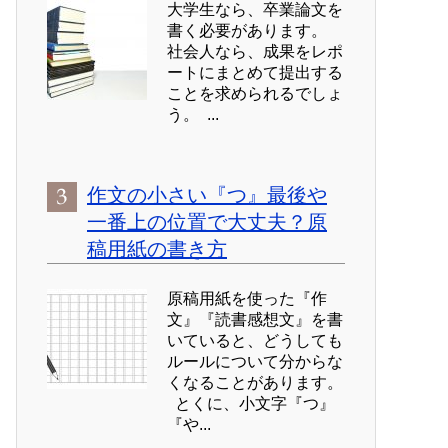
大学生なら、卒業論文を
書く必要があります。
社会人なら、成果をレポ
ートにまとめて提出する
ことを求められるでしょ
う。 ...
作文の小さい『つ』最後や
一番上の位置で大丈夫？原
稿用紙の書き方
原稿用紙を使った『作
文』『読書感想文』を書
いていると、どうしても
ルールについて分からな
くなることがあります。
とくに、小文字『つ』
『や...