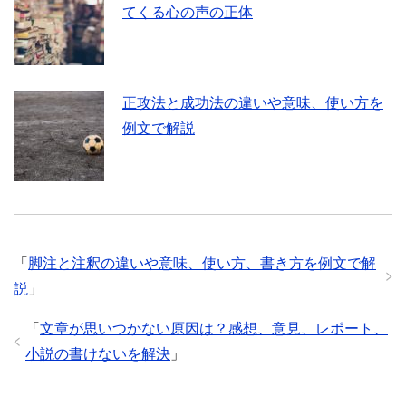
てくる心の声の正体
正攻法と成功法の違いや意味、使い方を
例文で解説
「
脚注と注釈の違いや意味、使い方、書き方を例文で解
説
」
「
文章が思いつかない原因は？感想、意見、レポート、
小説の書けないを解決
」