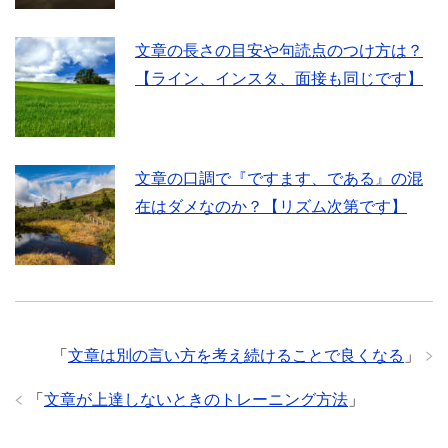
文章の長さの目安や句読点のつけ方は？
【ライン、インスタ、面接も同じです】
文章の口調で『ですます、である』の混
在はダメなのか？【リズム次第です】
「
文章は別の言い方を考え続けることで良くなる
」
「
文章が上達しないときのトレーニング方法
」