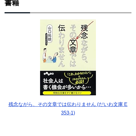
書籍
残念ながら、その文章では伝わりません (だいわ文庫 E
353-1)